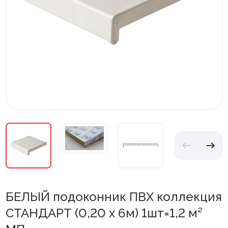
Внутренняя отделка
Вагонка ПВХ
Вагонка потолочная
Панели ПВХ
Листовые панели
Подоконники с комплектующими
Напольные покрытия ПВХ
Напольные покрытия ХДФ
Плинтус напольный с фурнитурой
БЕЛЫЙ подоконник ПВХ коллекция
Подложка
СТАНДАРТ (0,20 х 6м) 1шт=1,2 м²
Керамическая плитка