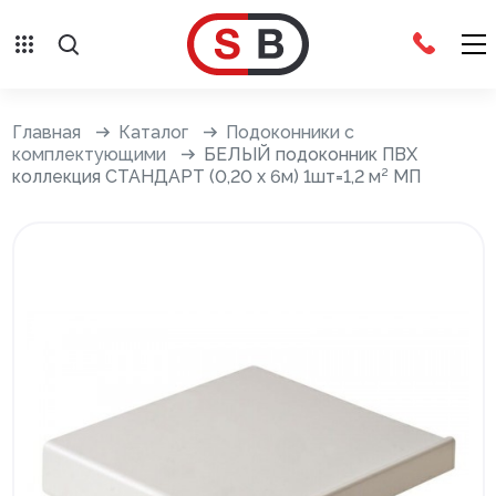
Внешняя отделка
Главная
Каталог
Подоконники с
комплектующими
БЕЛЫЙ подоконник ПВХ
коллекция СТАНДАРТ (0,20 х 6м) 1шт=1,2 м² МП
Сайдинг с фурнитурой
Фасадные панели с фурнитурой
Система крепления фасадов
Водосточные системы
Дренажная система
Отливы
Террасная доска