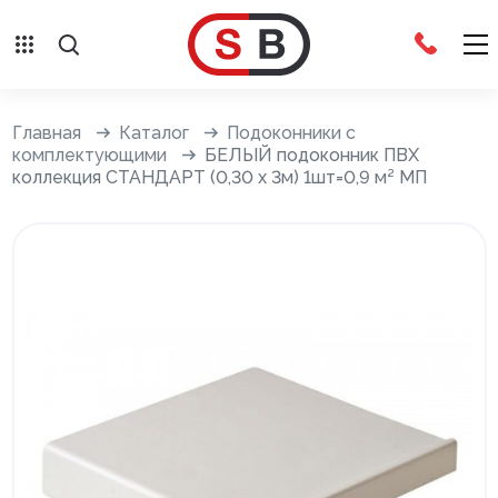
Внешняя отделка
Главная
Каталог
Подоконники с
комплектующими
БЕЛЫЙ подоконник ПВХ
коллекция СТАНДАРТ (0,30 х 3м) 1шт=0,9 м² МП
Сайдинг с фурнитурой
Фасадные панели с фурнитурой
Система крепления фасадов
Водосточные системы
Дренажная система
Отливы
Террасная доска