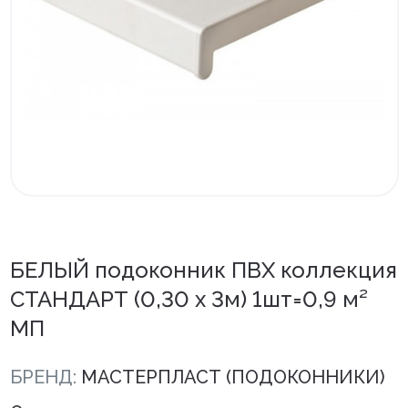
Внутренняя отделка
Вагонка ПВХ
Вагонка потолочная
Панели ПВХ
Листовые панели
Подоконники с комплектующими
Напольные покрытия ПВХ
БЕЛЫЙ подоконник ПВХ коллекция
Напольные покрытия ХДФ
СТАНДАРТ (0,30 х 3м) 1шт=0,9 м²
МП
Плинтус напольный с фурнитурой
Подложка
БРЕНД:
МАСТЕРПЛАСТ (ПОДОКОННИКИ)
Керамическая плитка