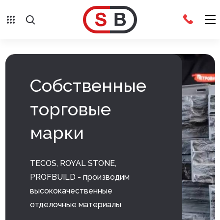
Внешняя отделка
Сайдинг с фурнитурой
Собственные
Фасадные панели с фурнитурой
торговые
Система крепления фасадов
марки
Водосточные системы
Дренажная система
TECOS, ROYAL STONE,
Отливы
PROFBUILD - производим
высококачественные
Террасная доска
отделочные материалы