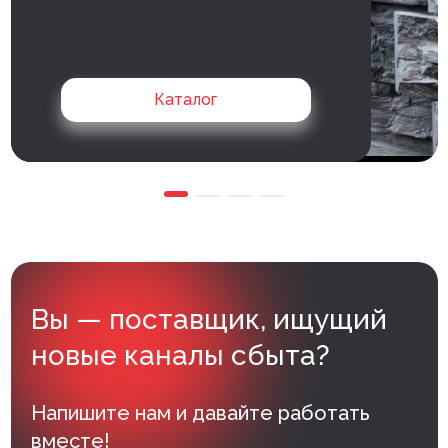
Внутренняя отделка
Вагонка ПВХ
Каталог
Вагонка потолочная
Панели ПВХ
Листовые панели
Подоконники с комплектующими
Напольные покрытия ПВХ
Вы — поставщик, ищущий
Напольные покрытия ХДФ
новые каналы сбыта?
Плинтус напольный с фурнитурой
Подложка
Напишите нам и давайте работать
вместе!
Керамическая плитка