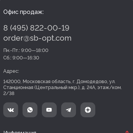
Внутренняя отделка
Офис продаж:
Вагонка ПВХ
8 (495) 822-00-19
Вагонка потолочная
order@sb-opt.com
Панели ПВХ
Пн.-Пт.:
9:00—18:00
Сб.:
9:00—16:30
Листовые панели
Адрес:
Подоконники с комплектующими
142000, Московская область, г. Домодедово, ул.
Напольные покрытия ПВХ
Станционная (Центральный мкр.), д. 24А, этаж/ком.
2/38
Напольные покрытия ХДФ
Плинтус напольный с фурнитурой
Подложка
Керамическая плитка
Информация