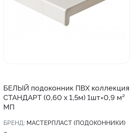
Внутренняя отделка
Вагонка ПВХ
Вагонка потолочная
Панели ПВХ
Листовые панели
Подоконники с комплектующими
Напольные покрытия ПВХ
БЕЛЫЙ подоконник ПВХ коллекция
Напольные покрытия ХДФ
СТАНДАРТ (0,60 х 1,5м) 1шт=0,9 м²
МП
Плинтус напольный с фурнитурой
Подложка
БРЕНД:
МАСТЕРПЛАСТ (ПОДОКОННИКИ)
Керамическая плитка