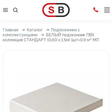
Внешняя отделка
Главная
Каталог
Подоконники с
комплектующими
БЕЛЫЙ подоконник ПВХ
коллекция СТАНДАРТ (0,60 х 1,5м) 1шт=0,9 м² МП
Сайдинг с фурнитурой
Фасадные панели с фурнитурой
Система крепления фасадов
Водосточные системы
Дренажная система
Отливы
Террасная доска