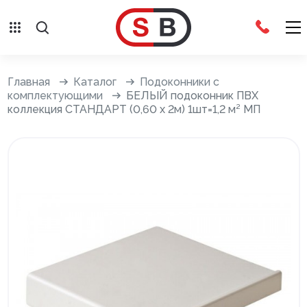
Внешняя отделка
Главная
Каталог
Подоконники с
комплектующими
БЕЛЫЙ подоконник ПВХ
коллекция СТАНДАРТ (0,60 х 2м) 1шт=1,2 м² МП
Сайдинг с фурнитурой
Фасадные панели с фурнитурой
Система крепления фасадов
Водосточные системы
Дренажная система
Отливы
Террасная доска