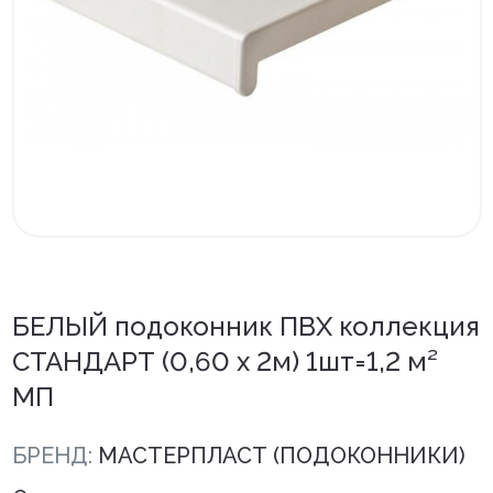
Внутренняя отделка
Вагонка ПВХ
Вагонка потолочная
Панели ПВХ
Листовые панели
Подоконники с комплектующими
Напольные покрытия ПВХ
БЕЛЫЙ подоконник ПВХ коллекция
Напольные покрытия ХДФ
СТАНДАРТ (0,60 х 2м) 1шт=1,2 м²
МП
Плинтус напольный с фурнитурой
Подложка
БРЕНД:
МАСТЕРПЛАСТ (ПОДОКОННИКИ)
Керамическая плитка