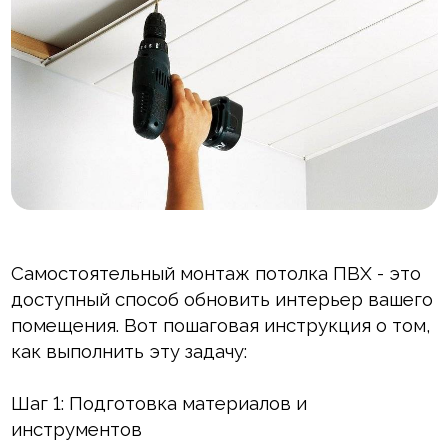
Внутренняя отделка
Вагонка ПВХ
Вагонка потолочная
Панели ПВХ
Листовые панели
Подоконники с комплектующими
Самостоятельный монтаж потолка ПВХ - это
Напольные покрытия ПВХ
доступный способ обновить интерьер вашего
Напольные покрытия ХДФ
помещения. Вот пошаговая инструкция о том,
как выполнить эту задачу:
Плинтус напольный с фурнитурой
Шаг 1: Подготовка материалов и
Подложка
инструментов
Керамическая плитка