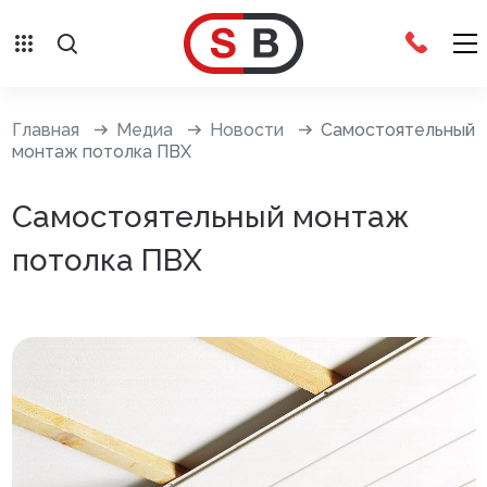
Внешняя отделка
Главная
Медиа
Новости
Самостоятельный
монтаж потолка ПВХ
Сайдинг с фурнитурой
Самостоятельный монтаж
Фасадные панели с фурнитурой
потолка ПВХ
Система крепления фасадов
Водосточные системы
Дренажная система
Отливы
Террасная доска