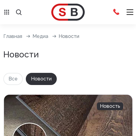
Внешняя отделка
Главная
Медиа
Новости
Сайдинг с фурнитурой
Новости
Фасадные панели с фурнитурой
Система крепления фасадов
Все
Новости
Водосточные системы
Дренажная система
Новость
Отливы
Террасная доска