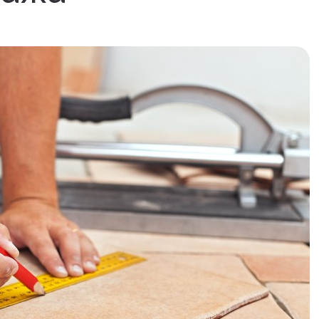
Напольные покрытия ПВХ
Клей
Напольные покрытия ХДФ
Пане
Плинтус напольный с фурнитурой
Санте
Подложка
Керамическая плитка