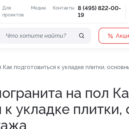
8 (495) 822-00-
Для
Медиа
Контакты
19
проектов
Акц
 Как подготовиться к укладке плитки, основ
Водосточные системы
Терра
огранита на пол Ка
Дренажная система
 к укладке плитки,
Отливы
тажа