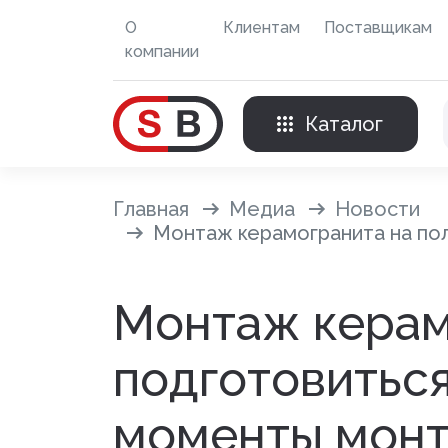
О
Клиентам
Поставщикам
компании
Каталог
Внешняя отделка
Главная
Медиа
Новости
Монтаж керамогранита на пол
Сайдинг с фурнитурой
Монтаж керам
Фасадные панели с фурнитурой
подготовиться
Система крепления фасадов
моменты мон