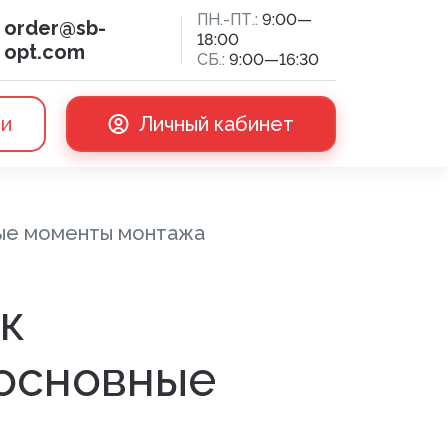
ПН.-ПТ.:
9:00—
order@sb-
18:00
opt.com
СБ.:
9:00—16:30
ии
Личный кабинет
ные моменты монтажа
сная доска
к
 основные