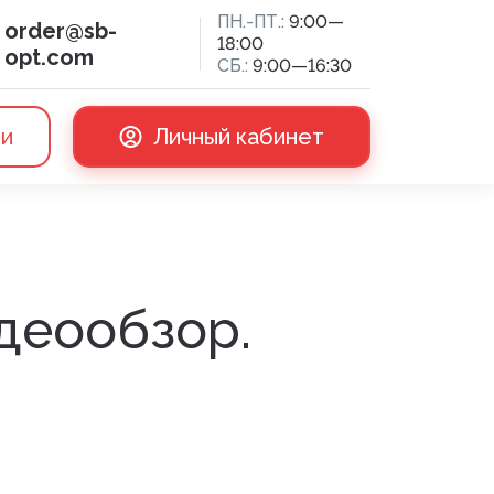
ПН.-ПТ.:
9:00—
order@sb-
18:00
opt.com
СБ.:
9:00—16:30
ии
Личный кабинет
сная доска
идеообзор.