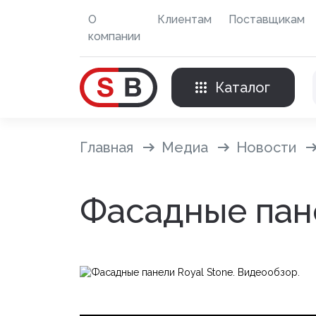
О
Клиентам
Поставщикам
компании
Каталог
Внешняя отделка
Главная
Медиа
Новости
Сайдинг с фурнитурой
Фасадные пане
Фасадные панели с фурнитурой
Система крепления фасадов