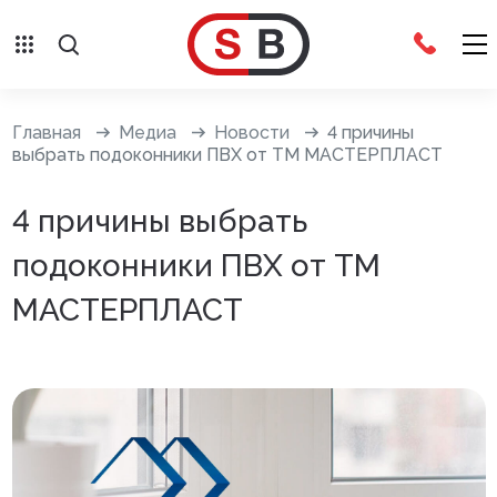
Внешняя отделка
Главная
Медиа
Новости
4 причины
выбрать подоконники ПВХ от ТМ МАСТЕРПЛАСТ
Сайдинг с фурнитурой
4 причины выбрать
Фасадные панели с фурнитурой
подоконники ПВХ от ТМ
Система крепления фасадов
МАСТЕРПЛАСТ
Водосточные системы
Дренажная система
Отливы
Террасная доска