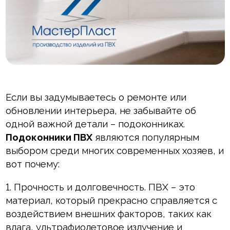
Внутренняя отделка
Вагонка ПВХ
Вагонка потолочная
Панели ПВХ
Если вы задумываетесь о ремонте или
Листовые панели
обновлении интерьера, не забывайте об
одной важной детали – подоконниках.
Подоконники с комплектующими
Подоконники ПВХ
являются популярным
Напольные покрытия ПВХ
выбором среди многих современных хозяев, и
вот почему:
Напольные покрытия ХДФ
Плинтус напольный с фурнитурой
1. Прочность и долговечность. ПВХ – это
материал, который прекрасно справляется с
Подложка
воздействием внешних факторов, таких как
влага, ультрафиолетовое излучение и
Керамическая плитка