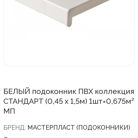
Внутренняя отделка
Вагонка ПВХ
Вагонка потолочная
Панели ПВХ
Листовые панели
Подоконники с комплектующими
Напольные покрытия ПВХ
БЕЛЫЙ подоконник ПВХ коллекция
Напольные покрытия ХДФ
СТАНДАРТ (0,45 х 1,5м) 1шт=0,675м²
МП
Плинтус напольный с фурнитурой
Подложка
БРЕНД:
МАСТЕРПЛАСТ (ПОДОКОННИКИ)
Керамическая плитка