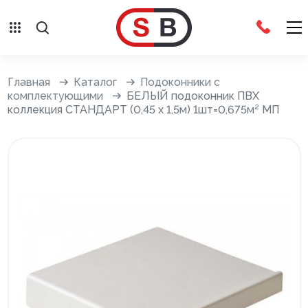
Внешняя отделка
Главная
Каталог
Подоконники с
комплектующими
БЕЛЫЙ подоконник ПВХ
коллекция СТАНДАРТ (0,45 х 1,5м) 1шт=0,675м² МП
Сайдинг с фурнитурой
Фасадные панели с фурнитурой
Система крепления фасадов
Водосточные системы
Дренажная система
Отливы
Террасная доска