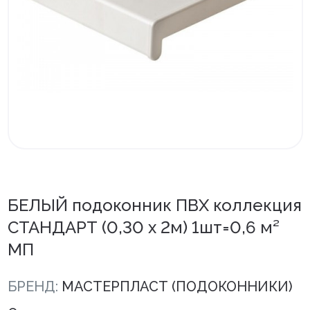
Внутренняя отделка
Вагонка ПВХ
Вагонка потолочная
Панели ПВХ
Листовые панели
Подоконники с комплектующими
Напольные покрытия ПВХ
БЕЛЫЙ подоконник ПВХ коллекция
Напольные покрытия ХДФ
СТАНДАРТ (0,30 х 2м) 1шт=0,6 м²
МП
Плинтус напольный с фурнитурой
Подложка
БРЕНД:
МАСТЕРПЛАСТ (ПОДОКОННИКИ)
Керамическая плитка