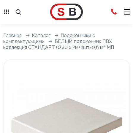
Внешняя отделка
Главная
Каталог
Подоконники с
комплектующими
БЕЛЫЙ подоконник ПВХ
коллекция СТАНДАРТ (0,30 х 2м) 1шт=0,6 м² МП
Сайдинг с фурнитурой
Фасадные панели с фурнитурой
Система крепления фасадов
Водосточные системы
Дренажная система
Отливы
Террасная доска