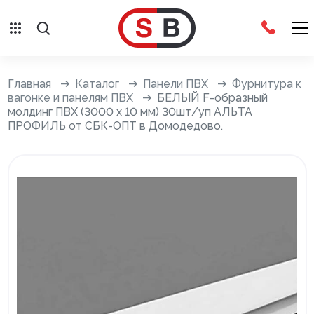
Внешняя отделка
Главная
Каталог
Панели ПВХ
Фурнитура к
вагонке и панелям ПВХ
БЕЛЫЙ F-образный
молдинг ПВХ (3000 х 10 мм) 30шт/уп АЛЬТА
Сайдинг с фурнитурой
ПРОФИЛЬ от СБК-ОПТ в Домодедово.
Фасадные панели с фурнитурой
Система крепления фасадов
Водосточные системы
Дренажная система
Отливы
Террасная доска