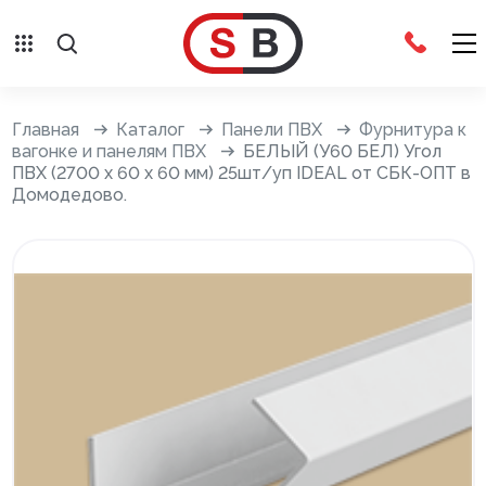
Внешняя отделка
Главная
Каталог
Панели ПВХ
Фурнитура к
вагонке и панелям ПВХ
БЕЛЫЙ (У60 БЕЛ) Угол
ПВХ (2700 х 60 х 60 мм) 25шт/уп IDEAL от СБК-ОПТ в
Сайдинг с фурнитурой
Домодедово.
Фасадные панели с фурнитурой
Система крепления фасадов
Водосточные системы
Дренажная система
Отливы
Террасная доска