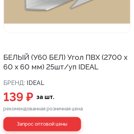
Внутренняя отделка
Вагонка ПВХ
Вагонка потолочная
Панели ПВХ
БЕЛЫЙ (У60 БЕЛ) Угол ПВХ (2700 х
Листовые панели
60 х 60 мм) 25шт/уп IDEAL
Подоконники с комплектующими
БРЕНД:
IDEAL
Напольные покрытия ПВХ
139 ₽
за шт.
Напольные покрытия ХДФ
Плинтус напольный с фурнитурой
рекомендованная розничная цена
Подложка
Запрос оптовой цены
Керамическая плитка