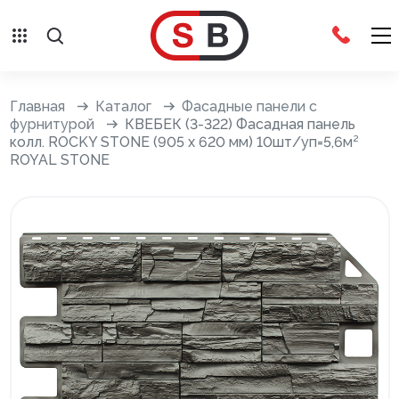
Внешняя отделка
Главная
Каталог
Фасадные панели с
фурнитурой
КВЕБЕК (3-322) Фасадная панель
колл. ROCKY STONE (905 х 620 мм) 10шт/уп=5,6м²
Сайдинг с фурнитурой
ROYAL STONE
Фасадные панели с фурнитурой
Система крепления фасадов
Водосточные системы
Дренажная система
Отливы
Террасная доска