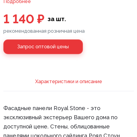
Подробнее
Клей монтажный
1 140 ₽
за шт.
Панели МДФ
рекомендованная розничная цена
Сантехника
Запрос оптовой цены
Xарактеристики и описание
Фасадные панели Royal Stone - это
эксклюзивный экстерьер Вашего дома по
доступной цене. Стены, облицованные
панелями цокольного сайдинга Роял Стоун