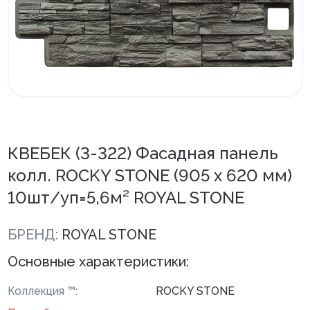
Внутренняя отделка
Вагонка ПВХ
Вагонка потолочная
Панели ПВХ
Листовые панели
КВЕБЕК (3-322) Фасадная панель
Подоконники с комплектующими
колл. ROCKY STONE (905 х 620 мм)
10шт/уп=5,6м² ROYAL STONE
Напольные покрытия ПВХ
Напольные покрытия ХДФ
БРЕНД:
ROYAL STONE
Плинтус напольный с фурнитурой
Основные характеристики:
Подложка
Коллекция ™:
ROCKY STONE
Керамическая плитка