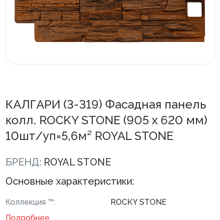
Внутренняя отделка
Вагонка ПВХ
Вагонка потолочная
Панели ПВХ
Листовые панели
КАЛГАРИ (3-319) Фасадная панель
колл. ROCKY STONE (905 х 620 мм)
Подоконники с комплектующими
10шт/уп=5,6м² ROYAL STONE
Напольные покрытия ПВХ
Напольные покрытия ХДФ
БРЕНД:
ROYAL STONE
Плинтус напольный с фурнитурой
Основные характеристики:
Подложка
Коллекция ™:
ROCKY STONE
Керамическая плитка
Подробнее