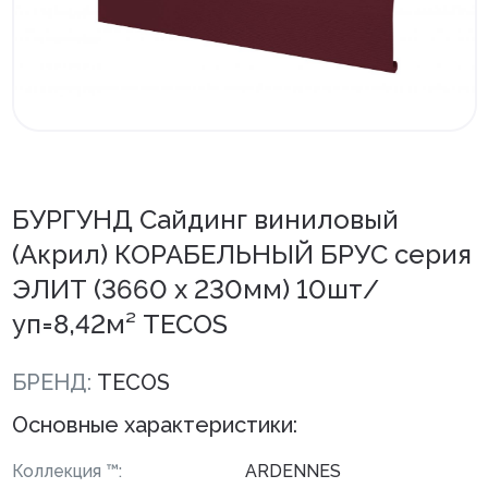
Внутренняя отделка
Вагонка ПВХ
Вагонка потолочная
Панели ПВХ
БУРГУНД Сайдинг виниловый
Листовые панели
(Акрил) КОРАБЕЛЬНЫЙ БРУС серия
Подоконники с комплектующими
ЭЛИТ (3660 х 230мм) 10шт/
Напольные покрытия ПВХ
уп=8,42м² TECOS
Напольные покрытия ХДФ
БРЕНД:
TECOS
Плинтус напольный с фурнитурой
Основные характеристики:
Подложка
Коллекция ™:
ARDENNES
Керамическая плитка