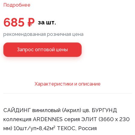
Подробнее
Клей монтажный
685 ₽
за шт.
Панели МДФ
рекомендованная розничная цена
Сантехника
Запрос оптовой цены
Xарактеристики и описание
САЙДИНГ виниловый (Акрил) цв. БУРГУНД
коллекция ARDENNES серия ЭЛИТ (3660 х 230
мм) 10шт/уп=8,42м² ТЕКОС, Россия