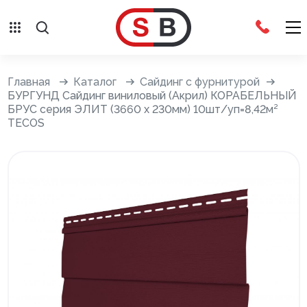
Внешняя отделка
Главная
Каталог
Сайдинг с фурнитурой
БУРГУНД Сайдинг виниловый (Акрил) КОРАБЕЛЬНЫЙ
БРУС серия ЭЛИТ (3660 х 230мм) 10шт/уп=8,42м²
Сайдинг с фурнитурой
TECOS
Фасадные панели с фурнитурой
Система крепления фасадов
Водосточные системы
Дренажная система
Отливы
Террасная доска