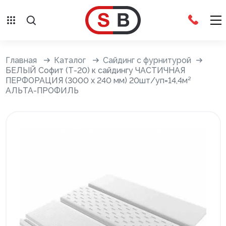
Внешняя отделка
Главная
Каталог
Сайдинг с фурнитурой
БЕЛЫЙ Софит (Т-20) к сайдингу ЧАСТИЧНАЯ
ПЕРФОРАЦИЯ (3000 х 240 мм) 20шт/уп=14,4м²
Сайдинг с фурнитурой
АЛЬТА-ПРОФИЛЬ
Фасадные панели с фурнитурой
Система крепления фасадов
Водосточные системы
Дренажная система
Отливы
Террасная доска