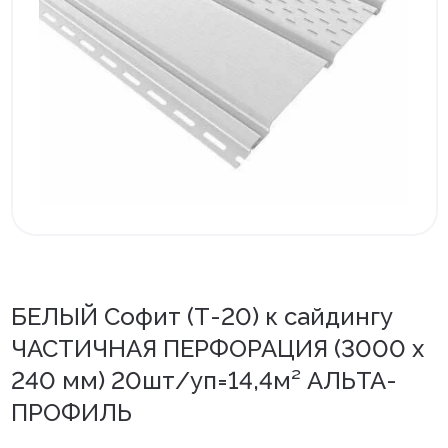
Внутренняя отделка
Вагонка ПВХ
Вагонка потолочная
Панели ПВХ
Листовые панели
Подоконники с комплектующими
Напольные покрытия ПВХ
БЕЛЫЙ Софит (Т-20) к сайдингу
Напольные покрытия ХДФ
ЧАСТИЧНАЯ ПЕРФОРАЦИЯ (3000 х
Плинтус напольный с фурнитурой
240 мм) 20шт/уп=14,4м² АЛЬТА-
Подложка
ПРОФИЛЬ
Керамическая плитка