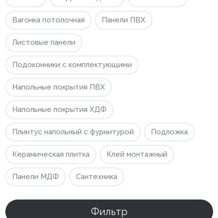
Внутренняя отделка
Вагонка потолочная
Панели ПВХ
Вагонка ПВХ
Листовые панели
Вагонка потолочная
Подоконники с комплектующими
Панели ПВХ
Напольные покрытия ПВХ
Листовые панели
Напольные покрытия ХДФ
Подоконники с комплектующими
Плинтус напольный с фурнитурой
Подложка
Напольные покрытия ПВХ
Керамическая плитка
Клей монтажный
Напольные покрытия ХДФ
Плинтус напольный с фурнитурой
Панели МДФ
Сантехника
Подложка
Фильтр
Керамическая плитка