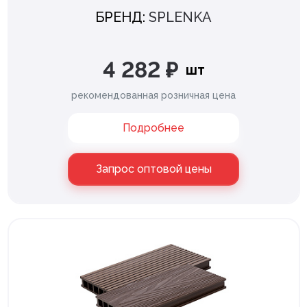
БРЕНД:
SPLENKA
Все
105
V-фаска
43
4 282 ₽
шт
U-фаска
33
рекомендованная розничная цена
Без фаски
19
Подробнее
Микро фаска
10
Запрос оптовой цены
Цвет
ХРОМ
132
ЧЁРНЫЙ
103
ГРАФИТ
83