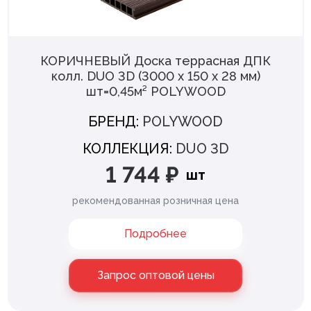
ЗОЛОТОЙ САТИН
74
САТИН
38
КОРИЧНЕВЫЙ Доска террасная ДПК
Показать еще
колл. DUO 3D (3000 х 150 х 28 мм)
шт=0,45м² POLYWOOD
Вид излива
БРЕНД:
POLYWOOD
Стационарный
202
КОЛЛЕКЦИЯ:
DUO 3D
1 744 ₽
шт
Без излива
81
рекомендованная розничная цена
Поворотный
55
Подробнее
Съемный
37
Гибкий
33
Запрос оптовой цены
Показать еще