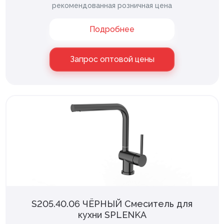
рекомендованная розничная цена
Показать еще
Подробнее
Назначение смесителя
Запрос оптовой цены
для умывальника
184
для кухни
125
для гигиенического душа
74
для ванны
69
с гигиеническим душем
11
Показать еще
S205.40.06 ЧЁРНЫЙ Смеситель для
Фаска
кухни SPLENKA