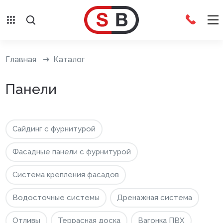
Внешняя отделка
Главная
Каталог
Сайдинг с фурнитурой
Панели
Фасадные панели с фурнитурой
Система крепления фасадов
Сайдинг с фурнитурой
Водосточные системы
Фасадные панели с фурнитурой
Дренажная система
Система крепления фасадов
Отливы
Водосточные системы
Дренажная система
Террасная доска
Отливы
Террасная доска
Вагонка ПВХ