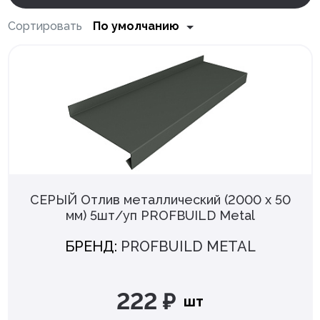
Клей монтажный
Цена
Сортировать
По умолчанию
по умолчанию
Панели МДФ
по цене
Сантехника
по популярности
от
до
по новизне
Бренд
АЛЬТА ПРОФИЛЬ
856
СЕРЫЙ Отлив металлический (2000 х 50
RAGLO
566
мм) 5шт/уп PROFBUILD Metal
БРЕНД:
PROFBUILD METAL
ВЕК
494
SPLENKA
439
222 ₽
шт
Ю-ПЛАСТ
428