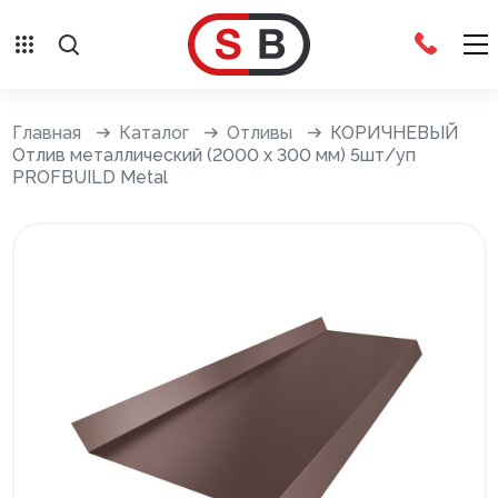
Внешняя отделка
Главная
Каталог
Отливы
КОРИЧНЕВЫЙ
Отлив металлический (2000 х 300 мм) 5шт/уп
PROFBUILD Metal
Сайдинг с фурнитурой
Фасадные панели с фурнитурой
Система крепления фасадов
Водосточные системы
Дренажная система
Отливы
Террасная доска