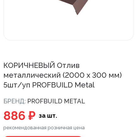
Внутренняя отделка
Вагонка ПВХ
Вагонка потолочная
Панели ПВХ
Листовые панели
КОРИЧНЕВЫЙ Отлив
металлический (2000 х 300 мм)
Подоконники с комплектующими
5шт/уп PROFBUILD Metal
Напольные покрытия ПВХ
Напольные покрытия ХДФ
БРЕНД:
PROFBUILD METAL
Плинтус напольный с фурнитурой
886 ₽
за шт.
Подложка
рекомендованная розничная цена
Керамическая плитка