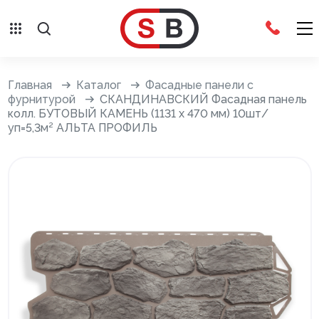
Внешняя отделка
Главная
Каталог
Фасадные панели с
фурнитурой
СКАНДИНАВСКИЙ Фасадная панель
колл. БУТОВЫЙ КАМЕНЬ (1131 х 470 мм) 10шт/
Сайдинг с фурнитурой
уп=5,3м² АЛЬТА ПРОФИЛЬ
Фасадные панели с фурнитурой
Система крепления фасадов
Водосточные системы
Дренажная система
Отливы
Террасная доска