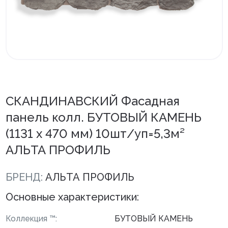
Внутренняя отделка
Вагонка ПВХ
Вагонка потолочная
Панели ПВХ
СКАНДИНАВСКИЙ Фасадная
Листовые панели
панель колл. БУТОВЫЙ КАМЕНЬ
Подоконники с комплектующими
(1131 х 470 мм) 10шт/уп=5,3м²
Напольные покрытия ПВХ
АЛЬТА ПРОФИЛЬ
Напольные покрытия ХДФ
БРЕНД:
АЛЬТА ПРОФИЛЬ
Плинтус напольный с фурнитурой
Основные характеристики:
Подложка
Коллекция ™:
БУТОВЫЙ КАМЕНЬ
Керамическая плитка