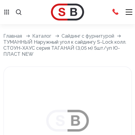
Внешняя отделка
Главная
Каталог
Сайдинг с фурнитурой
ТУМАННЫЙ Наружный угол к сайдингу S-Lock колл.
СТОУН-ХАУС серия ТАГАНАЙ (3,05 м) 5шт/уп Ю-
Сайдинг с фурнитурой
ПЛАСТ NEW
Фасадные панели с фурнитурой
Система крепления фасадов
Водосточные системы
Дренажная система
Отливы
Террасная доска