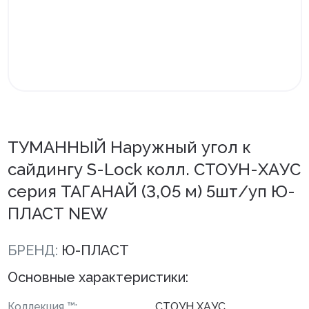
Внутренняя отделка
Вагонка ПВХ
Вагонка потолочная
Панели ПВХ
Листовые панели
ТУМАННЫЙ Наружный угол к
сайдингу S-Lock колл. СТОУН-ХАУС
Подоконники с комплектующими
серия ТАГАНАЙ (3,05 м) 5шт/уп Ю-
Напольные покрытия ПВХ
ПЛАСТ NEW
Напольные покрытия ХДФ
БРЕНД:
Ю-ПЛАСТ
Плинтус напольный с фурнитурой
Основные характеристики:
Подложка
Керамическая плитка
Коллекция ™:
СТОУН ХАУС