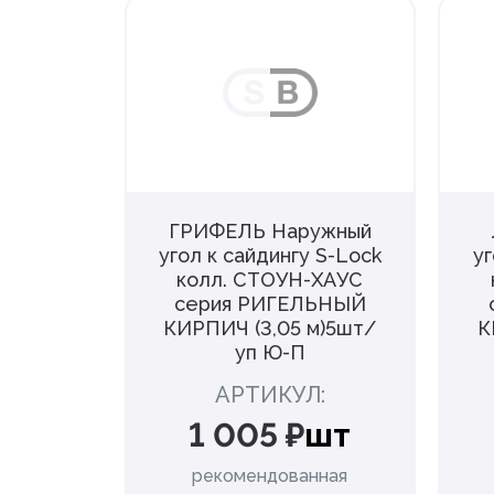
ружный
ГРИФЕЛЬ Наружный
ингу
угол к сайдингу S-Lock
уг
-БЛОК
колл. СТОУН-ХАУС
КЕН/
серия РИГЕЛЬНЫЙ
ДНАЯ
КИРПИЧ (3,05 м)5шт/
К
п Ю-
уп Ю-П
АРТИКУЛ:
TB01W
1 005 ₽
шт
шт
рекомендованная