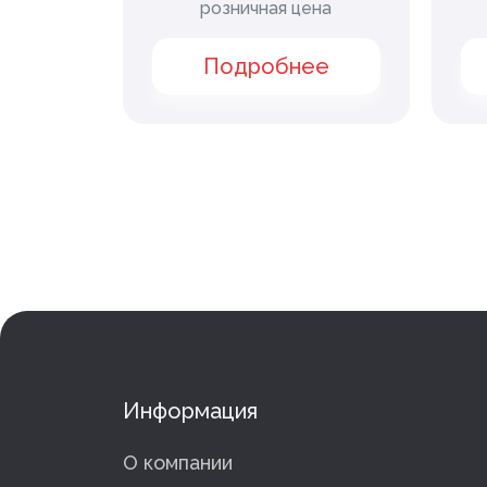
нная
розничная цена
ена
Подробнее
ее
Информация
О компании