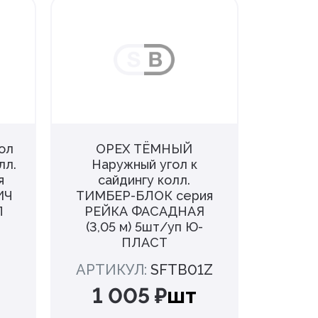
ол
ОРЕХ ТЁМНЫЙ
ОР
лл.
Наружный угол к
Нар
я
сайдингу колл.
са
ИЧ
ТИМБЕР-БЛОК серия
ТИМБ
П
РЕЙКА ФАСАДНАЯ
РЕЙ
(3,05 м) 5шт/уп Ю-
(3,0
ПЛАСТ
АРТИКУЛ:
SFTB01Z
АРТИ
1 005 ₽
шт
1 