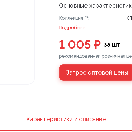
Основные характеристик
Коллекция ™:
С
Напольные покрытия ПВХ
Клей
Подробнее
Напольные покрытия ХДФ
Пане
1 005 ₽
за шт.
Плинтус напольный с фурнитурой
Санте
рекомендованная розничная це
Подложка
Запрос оптовой цены
Керамическая плитка
Xарактеристики и описание