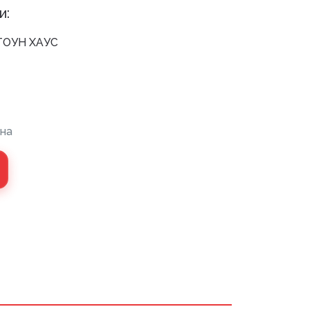
и:
ТОУН ХАУС
 монтажный
ли МДФ
хника
на