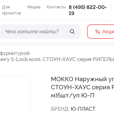
8 (495) 822-00-
Для
Медиа
Контакты
19
проектов
Акц
 фурнитурой
ингу S-Lock колл. СТОУН-ХАУС серия РИГЕЛ
Водосточные системы
Терра
МОККО Наружный уго
Дренажная система
СТОУН-ХАУС серия 
Отливы
м)5шт/уп Ю-П
БРЕНД:
Ю-ПЛАСТ