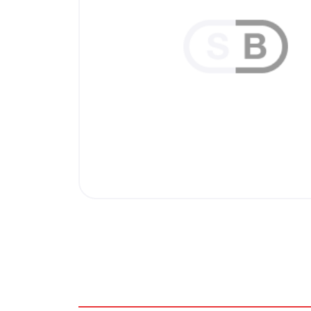
Внутренняя отделка
Вагонка ПВХ
Вагонка потолочная
Панели ПВХ
Листовые панели
Подоконники с комплектующими