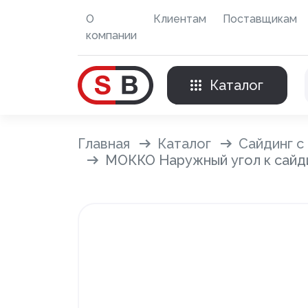
О
Клиентам
Поставщикам
компании
Каталог
Внешняя отделка
Главная
Каталог
Сайдинг с
МОККО Наружный угол к сайд
Сайдинг с фурнитурой
Фасадные панели с фурнитурой
Система крепления фасадов