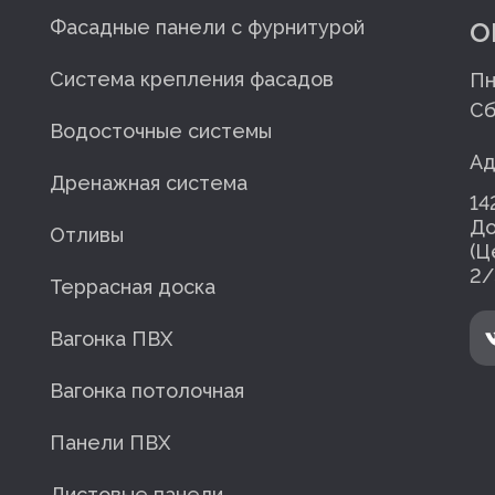
o
Фасадные панели с фурнитурой
Система крепления фасадов
Пн
Сб
Водосточные системы
Ад
Дренажная система
14
До
Отливы
(Ц
2/
Террасная доска
Вагонка ПВХ
Вагонка потолочная
Панели ПВХ
Листовые панели