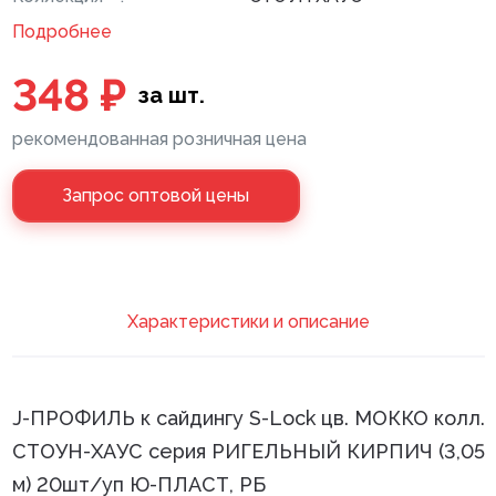
Подробнее
Клей монтажный
348 ₽
Панели МДФ
за шт.
Сантехника
рекомендованная розничная цена
Запрос оптовой цены
Xарактеристики и описание
J-ПРОФИЛЬ к сайдингу S-Lock цв. МОККО колл.
СТОУН-ХАУС серия РИГЕЛЬНЫЙ КИРПИЧ (3,05
м) 20шт/уп Ю-ПЛАСТ, РБ