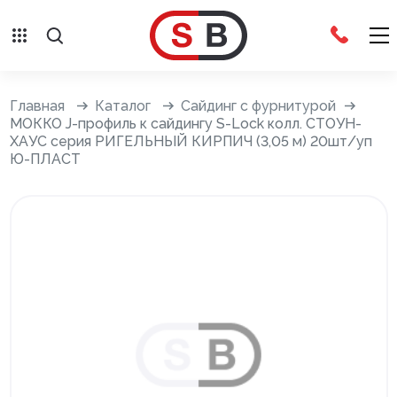
Внешняя отделка
Главная
Каталог
Сайдинг с фурнитурой
МОККО J-профиль к сайдингу S-Lock колл. СТОУН-
ХАУС серия РИГЕЛЬНЫЙ КИРПИЧ (3,05 м) 20шт/уп
Сайдинг с фурнитурой
Ю-ПЛАСТ
Фасадные панели с фурнитурой
Система крепления фасадов
Водосточные системы
Дренажная система
Отливы
Террасная доска