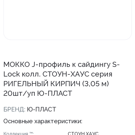
Внутренняя отделка
Вагонка ПВХ
Вагонка потолочная
Панели ПВХ
Листовые панели
МОККО J-профиль к сайдингу S-
Lock колл. СТОУН-ХАУС серия
Подоконники с комплектующими
РИГЕЛЬНЫЙ КИРПИЧ (3,05 м)
Напольные покрытия ПВХ
20шт/уп Ю-ПЛАСТ
Напольные покрытия ХДФ
БРЕНД:
Ю-ПЛАСТ
Плинтус напольный с фурнитурой
Основные характеристики:
Подложка
Керамическая плитка
Коллекция ™:
СТОУН ХАУС