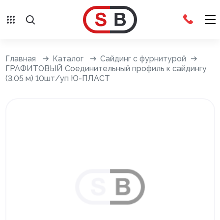
Внешняя отделка
Главная
Каталог
Сайдинг с фурнитурой
ГРАФИТОВЫЙ Соединительный профиль к сайдингу
(3,05 м) 10шт/уп Ю-ПЛАСТ
Сайдинг с фурнитурой
Фасадные панели с фурнитурой
Система крепления фасадов
Водосточные системы
Дренажная система
Отливы
Террасная доска