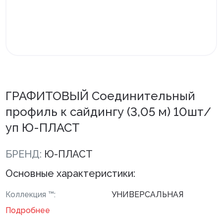
Внутренняя отделка
Вагонка ПВХ
Вагонка потолочная
Панели ПВХ
ГРАФИТОВЫЙ Соединительный
Листовые панели
профиль к сайдингу (3,05 м) 10шт/
Подоконники с комплектующими
уп Ю-ПЛАСТ
Напольные покрытия ПВХ
БРЕНД:
Ю-ПЛАСТ
Напольные покрытия ХДФ
Основные характеристики:
Плинтус напольный с фурнитурой
Коллекция ™:
УНИВЕРСАЛЬНАЯ
Подложка
Подробнее
Керамическая плитка