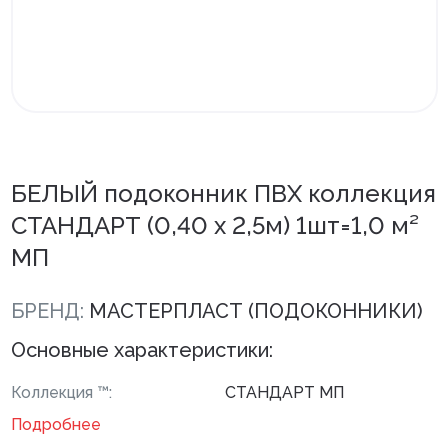
Внутренняя отделка
Вагонка ПВХ
Вагонка потолочная
Панели ПВХ
БЕЛЫЙ подоконник ПВХ коллекция
Листовые панели
СТАНДАРТ (0,40 х 2,5м) 1шт=1,0 м²
Подоконники с комплектующими
МП
Напольные покрытия ПВХ
БРЕНД:
МАСТЕРПЛАСТ (ПОДОКОННИКИ)
Напольные покрытия ХДФ
Основные характеристики:
Плинтус напольный с фурнитурой
Коллекция ™:
СТАНДАРТ МП
Подложка
Подробнее
Керамическая плитка