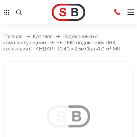
Внешняя отделка
Главная
Каталог
Подоконники с
комплектующими
БЕЛЫЙ подоконник ПВХ
коллекция СТАНДАРТ (0,40 х 2,5м) 1шт=1,0 м² МП
Сайдинг с фурнитурой
Фасадные панели с фурнитурой
Система крепления фасадов
Водосточные системы
Дренажная система
Отливы
Террасная доска