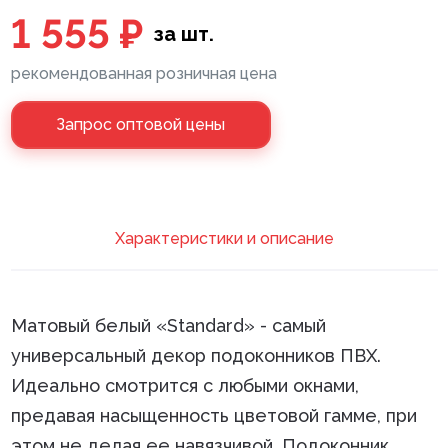
1 555 ₽
за шт.
Клей монтажный
рекомендованная розничная цена
Панели МДФ
Сантехника
Запрос оптовой цены
Xарактеристики и описание
Матовый белый «Standard» - самый
универсальный декор подоконников ПВХ.
Идеально смотрится с любыми окнами,
предавая насыщенность цветовой гамме, при
этом не делая ее навязчивой. Подоконник