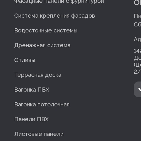
o
Фасадные панели с фурнитурой
Система крепления фасадов
Пн
Сб
Водосточные системы
Ад
Дренажная система
14
До
Отливы
(Ц
2/
Террасная доска
Вагонка ПВХ
Вагонка потолочная
Панели ПВХ
Листовые панели