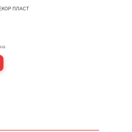
ЕКОР ПЛАСТ
 монтажный
ли МДФ
на
хника