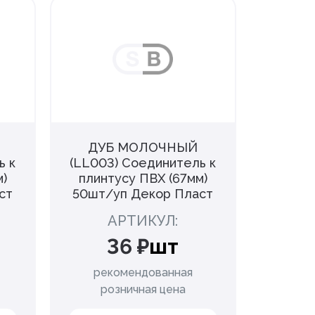
ДУБ МОЛОЧНЫЙ
АКА
ь к
(LL003) Соединитель к
Со
м)
плинтусу ПВХ (67мм)
плинт
ст
50шт/уп Декор Пласт
50шт/
АРТИКУЛ:
36 ₽
шт
рекомендованная
рек
розничная цена
ро