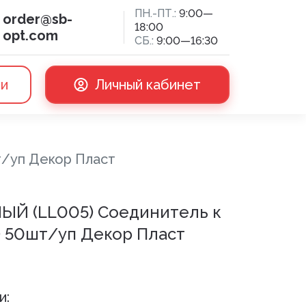
ПН.-ПТ.:
9:00—
order@sb-
18:00
opt.com
СБ.:
9:00—16:30
ии
Личный кабинет
/уп Декор Пласт
сная доска
Й (LL005) Соединитель к
) 50шт/уп Декор Пласт
и: