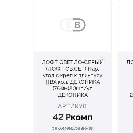
ТЛАЯ
ЛОФТ СВЕТЛО-СЕРЫЙ
Л
итель к
(ЛОФТ СВ.СЕР) Нар.
(67мм)
угол с креп к плинтусу
 Пласт
ПВХ кол. ДЕКОНИКА
(70мм)20шт/уп
:
ДЕКОНИКА
т
АРТИКУЛ:
42 ₽
комп
нная
ена
рекомендованная