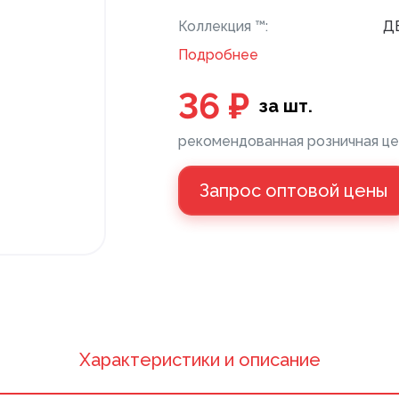
Коллекция ™:
Д
Подробнее
Напольные покрытия ПВХ
Клей
36 ₽
за шт.
Напольные покрытия ХДФ
Пане
рекомендованная розничная це
Плинтус напольный с фурнитурой
Санте
Запрос оптовой цены
Подложка
Керамическая плитка
Xарактеристики и описание