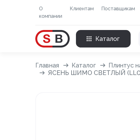
О
Клиентам
Поставщикам
компании
Каталог
Внешняя отделка
Главная
Каталог
Плинтус н
ЯСЕНЬ ШИМО СВЕТЛЫЙ (LL005
Сайдинг с фурнитурой
Фасадные панели с фурнитурой
Система крепления фасадов