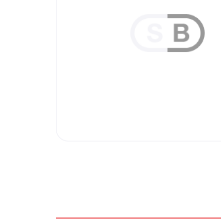
Внутренняя отделка
Вагонка ПВХ
Вагонка потолочная
Панели ПВХ
Листовые панели
Подоконники с комплектующими