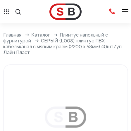
Внешняя отделка
Главная
Каталог
Плинтус напольный с
фурнитурой
СЕРЫЙ (L008) плинтус ПВХ
кабельканал с мягким краем (2200 х 58мм) 40шт/уп
Сайдинг с фурнитурой
Лайн Пласт
Фасадные панели с фурнитурой
Система крепления фасадов
Водосточные системы
Дренажная система
Отливы
Террасная доска