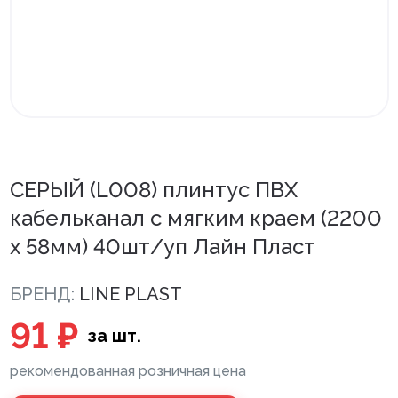
Внутренняя отделка
Вагонка ПВХ
Вагонка потолочная
Панели ПВХ
Листовые панели
СЕРЫЙ (L008) плинтус ПВХ
кабельканал с мягким краем (2200
Подоконники с комплектующими
х 58мм) 40шт/уп Лайн Пласт
Напольные покрытия ПВХ
Напольные покрытия ХДФ
БРЕНД:
LINE PLAST
Плинтус напольный с фурнитурой
91 ₽
за шт.
Подложка
рекомендованная розничная цена
Керамическая плитка