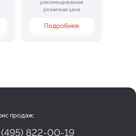
рекомендованная
рек
розничная цена
ро
Подробнее
П
ис продаж:
 (495) 822-00-19