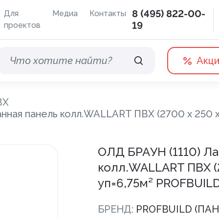
8 (495) 822-00-
Для
Медиа
Контакты
19
проектов
Акц
ВХ
нная панель колл.WALLART ПВХ (2700 х 250 
Водосточные системы
Терра
ОЛД БРАУН (1110) Л
Дренажная система
колл.WALLART ПВХ (2
Отливы
уп=6,75м² PROFBUIL
БРЕНД:
PROFBUILD (ПА