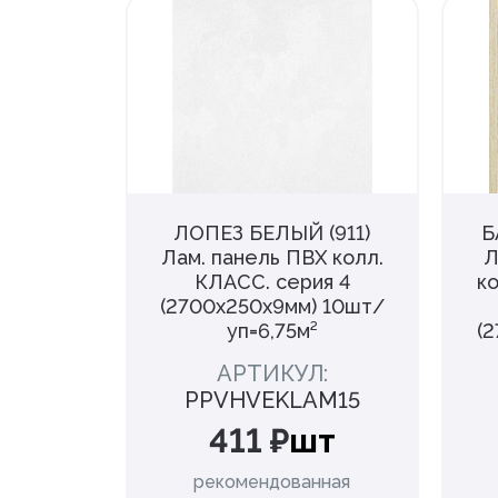
ЕЛЫЕ
ЛОПЕЗ БЕЛЫЙ (911)
Б
панель
Лам. панель ПВХ колл.
Л
ЛАСС.
КЛАСС. серия 4
к
(2700х250х9мм) 10шт/
) 10шт/
уп=6,75м²
(
²
АРТИКУЛ:
:
PPVHVEKLAM15
M51
411 ₽
шт
т
рекомендованная