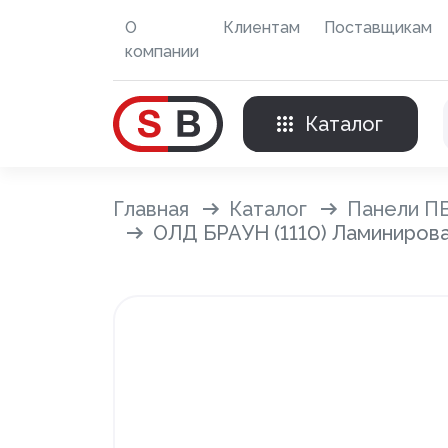
О
Клиентам
Поставщикам
компании
Каталог
Внешняя отделка
Главная
Каталог
Панели П
ОЛД БРАУН (1110) Ламинирова
Сайдинг с фурнитурой
Фасадные панели с фурнитурой
Система крепления фасадов