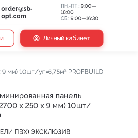
ПН.-ПТ.:
9:00—
order@sb-
18:00
opt.com
СБ.:
9:00—16:30
ии
Личный кабинет
х 9 мм) 10шт/уп=6,75м² PROFBUILD
сная доска
аминированная панель
700 х 250 х 9 мм) 10шт/
D
НЕЛИ ПВХ) ЭКСКЛЮЗИВ