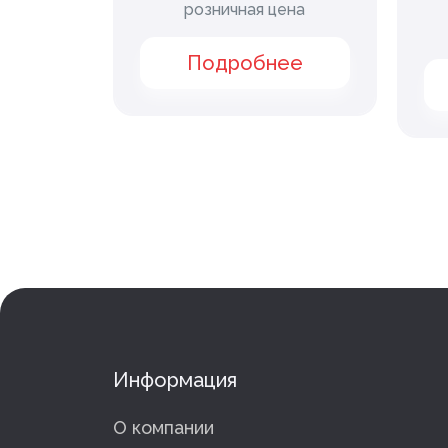
нная
розничная цена
ена
Подробнее
ее
Информация
О компании