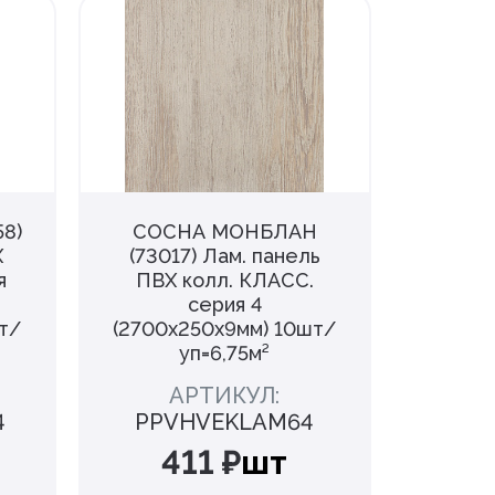
8)
СОСНА МОНБЛАН
РИП
Х
(73017) Лам. панель
(2I-910
я
ПВХ колл. КЛАСС.
ПВХ к
серия 4
т/
(2700х250х9мм) 10шт/
(2700
уп=6,75м²
АРТИКУЛ:
4
PPVHVEKLAM64
PPV
411 ₽
шт
3