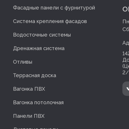
o
Фасадные панели с фурнитурой
Система крепления фасадов
Пн
Сб
Водосточные системы
Ад
Дренажная система
14
До
Отливы
(Ц
2/
Террасная доска
Вагонка ПВХ
Вагонка потолочная
Панели ПВХ