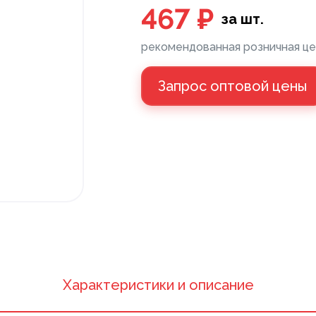
467 ₽
за шт.
рекомендованная розничная це
Напольные покрытия ПВХ
Клей
Запрос оптовой цены
Напольные покрытия ХДФ
Пане
Плинтус напольный с фурнитурой
Санте
Подложка
Керамическая плитка
Xарактеристики и описание