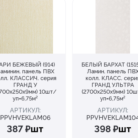
АРИ БЕЖЕВЫЙ (914)
БЕЛЫЙ БАРХАТ (1515
аминин. панель ПВХ
Ламин. панель ПВ
олл. КЛАССИЧ. серия
колл. КЛАСС. сери
ГРАНД У
ГРАНД УЛЬТРА
2700х250х9мм) 10шт/
(2700х250х9мм) 10ш
уп=6,75м²
уп=6,75м²
АРТИКУЛ:
АРТИКУЛ:
PPVHVEKLAM06
PPVHVEKLAM10
387 ₽
шт
398 ₽
шт