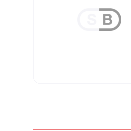
Внутренняя отделка
Вагонка ПВХ
Вагонка потолочная
Панели ПВХ
Листовые панели
Подоконники с комплектующими