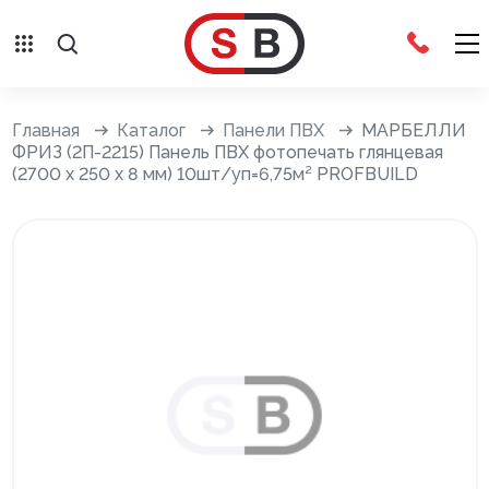
Внешняя отделка
Главная
Каталог
Панели ПВХ
МАРБЕЛЛИ
ФРИЗ (2П-2215) Панель ПВХ фотопечать глянцевая
(2700 х 250 х 8 мм) 10шт/уп=6,75м² PROFBUILD
Сайдинг с фурнитурой
Фасадные панели с фурнитурой
Система крепления фасадов
Водосточные системы
Дренажная система
Отливы
Террасная доска