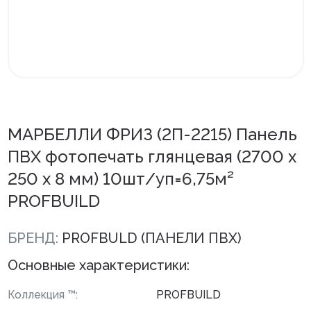
Внутренняя отделка
Вагонка ПВХ
Вагонка потолочная
Панели ПВХ
МАРБЕЛЛИ ФРИЗ (2П-2215) Панель
Листовые панели
ПВХ фотопечать глянцевая (2700 х
Подоконники с комплектующими
250 х 8 мм) 10шт/уп=6,75м²
Напольные покрытия ПВХ
PROFBUILD
Напольные покрытия ХДФ
БРЕНД:
PROFBULD (ПАНЕЛИ ПВХ)
Плинтус напольный с фурнитурой
Основные характеристики:
Подложка
Коллекция ™:
PROFBUILD
Керамическая плитка