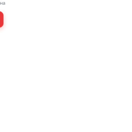
на
 монтажный
ли МДФ
хника