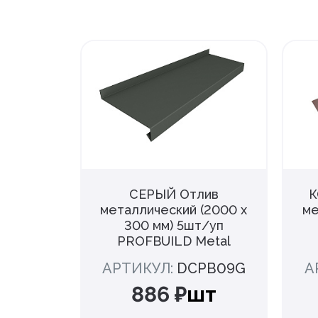
 Отлив
СЕРЫЙ Отлив
К
10 мм)
металлический (2000 х
ме
ЬТА
300 мм) 5шт/уп
Ь
PROFBUILD Metal
:
АРТИКУЛ:
DCPB09G
А
шт
886 ₽
шт