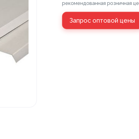
рекомендованная розничная це
Запрос оптовой цены
Напольные покрытия ПВХ
Клей
Напольные покрытия ХДФ
Пане
Плинтус напольный с фурнитурой
Санте
Подложка
Керамическая плитка