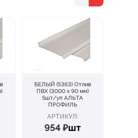
в
БЕЛЫЙ (5363) Отлив
БЕЛЫЙ
)
ПВХ (3000 х 90 мм)
ПВХ (
5шт/уп АЛЬТА
5ш
ПРОФИЛЬ
АРТИКУЛ:
954 ₽
шт
1 