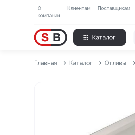
О
Клиентам
Поставщикам
компании
Каталог
Внешняя отделка
Главная
Каталог
Отливы
Сайдинг с фурнитурой
Фасадные панели с фурнитурой
Система крепления фасадов