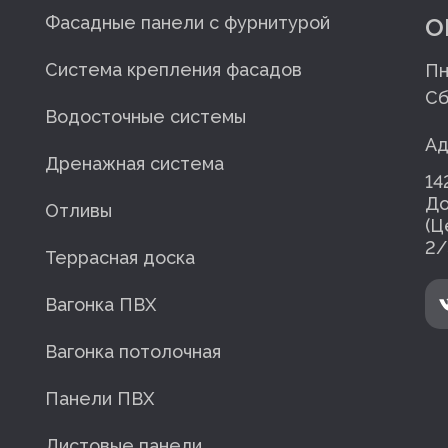
o
Фасадные панели с фурнитурой
Система крепления фасадов
Пн
Сб
Водосточные системы
Ад
Дренажная система
14
До
Отливы
(Ц
2/
Террасная доска
Вагонка ПВХ
Вагонка потолочная
Панели ПВХ
Листовые панели