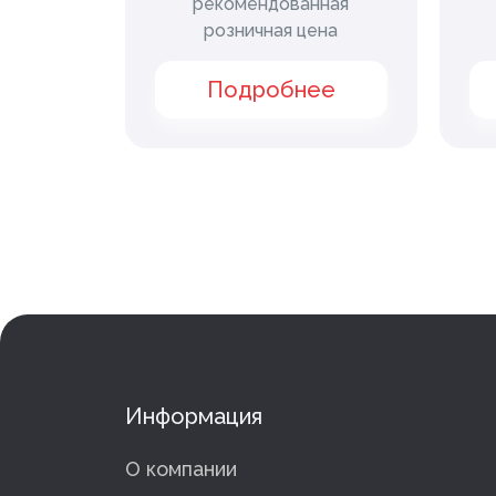
нная
рекомендованная
ена
розничная цена
ее
Подробнее
Информация
О компании