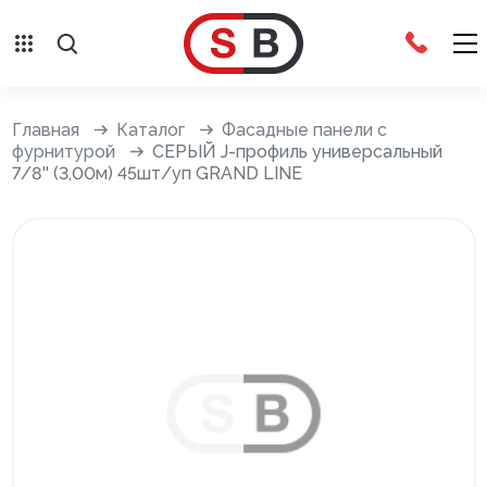
Внешняя отделка
Главная
Каталог
Фасадные панели с
фурнитурой
СЕРЫЙ J-профиль универсальный
7/8'' (3,00м) 45шт/уп GRAND LINE
Сайдинг с фурнитурой
Фасадные панели с фурнитурой
Система крепления фасадов
Водосточные системы
Дренажная система
Отливы
Террасная доска