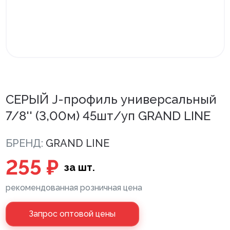
Внутренняя отделка
Вагонка ПВХ
Вагонка потолочная
Панели ПВХ
СЕРЫЙ J-профиль универсальный
Листовые панели
7/8'' (3,00м) 45шт/уп GRAND LINE
Подоконники с комплектующими
БРЕНД:
GRAND LINE
Напольные покрытия ПВХ
255 ₽
Напольные покрытия ХДФ
за шт.
Плинтус напольный с фурнитурой
рекомендованная розничная цена
Подложка
Запрос оптовой цены
Керамическая плитка