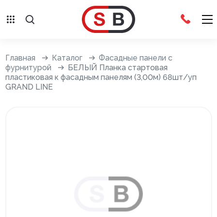
Внешняя отделка
Главная
Каталог
Фасадные панели с
фурнитурой
БЕЛЫЙ Планка стартовая
пластиковая к фасадным панелям (3,00м) 68шт/уп
Сайдинг с фурнитурой
GRAND LINE
Фасадные панели с фурнитурой
Система крепления фасадов
Водосточные системы
Дренажная система
Отливы
Террасная доска