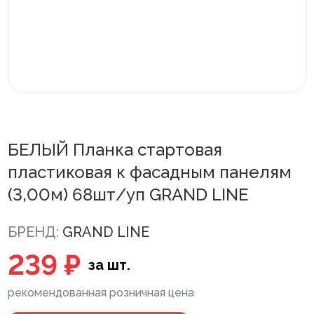
Внутренняя отделка
Вагонка ПВХ
Вагонка потолочная
Панели ПВХ
Листовые панели
БЕЛЫЙ Планка стартовая
пластиковая к фасадным панелям
Подоконники с комплектующими
(3,00м) 68шт/уп GRAND LINE
Напольные покрытия ПВХ
Напольные покрытия ХДФ
БРЕНД:
GRAND LINE
Плинтус напольный с фурнитурой
239 ₽
за шт.
Подложка
рекомендованная розничная цена
Керамическая плитка